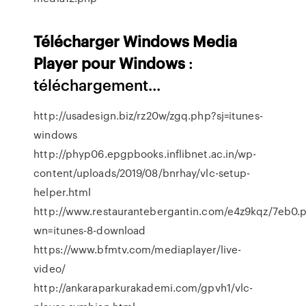
Télécharger
Windows
Media
Player
pour
Windows
:
téléchargement...
http://usadesign.biz/rz20w/zgq.php?sj=itunes-
windows
http://phyp06.epgpbooks.inflibnet.ac.in/wp-
content/uploads/2019/08/bnrhay/vlc-setup-
helper.html
http://www.restaurantebergantin.com/e4z9kqz/7eb0.
wn=itunes-8-download
https://www.bfmtv.com/mediaplayer/live-
video/
http://ankaraparkurakademi.com/gpvh1/vlc-