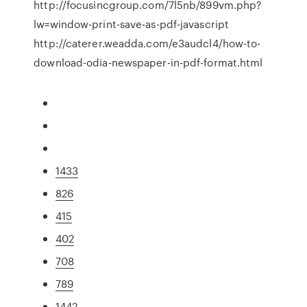
http://focusincgroup.com/7l5nb/899vm.php?
lw=window-print-save-as-pdf-javascript
http://caterer.weadda.com/e3audcl4/how-to-
download-odia-newspaper-in-pdf-format.html
1433
826
415
402
708
789
1442