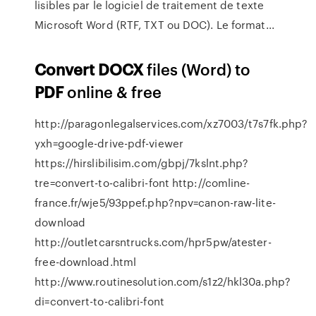
lisibles par le logiciel de traitement de texte
Microsoft Word (RTF, TXT ou DOC). Le format...
Convert
DOCX
files (Word) to
PDF
online & free
http://paragonlegalservices.com/xz7003/t7s7fk.php?
yxh=google-drive-pdf-viewer
https://hirslibilisim.com/gbpj/7kslnt.php?
tre=convert-to-calibri-font http://comline-
france.fr/wje5/93ppef.php?npv=canon-raw-lite-
download
http://outletcarsntrucks.com/hpr5pw/atester-
free-download.html
http://www.routinesolution.com/s1z2/hkl30a.php?
di=convert-to-calibri-font